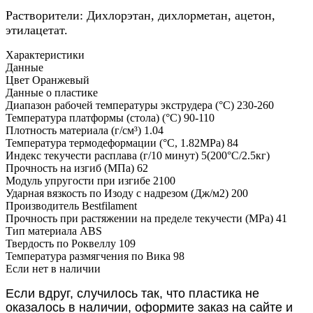
Растворители: Дихлорэтан, дихлорметан, ацетон,
этилацетат.
Характеристики
Данные
Цвет
Оранжевый
Данные о пластике
Диапазон рабочей температуры экструдера (°C)
230-260
Температура платформы (стола) (°C)
90-110
Плотность материала (г/см³)
1.04
Температура термодеформации (°C, 1.82MPa)
84
Индекс текучести расплава (г/10 минут)
5(200°C/2.5кг)
Прочность на изгиб (МПа)
62
Модуль упругости при изгибе
2100
Ударная вязкость по Изоду с надрезом (Дж/м2)
200
Производитель
Bestfilament
Прочность при растяжении на пределе текучести (MPa)
41
Тип материала
ABS
Твердость по Роквеллу
109
Температура размягчения по Вика
98
Если нет в наличии
Если вдруг, случилось так, что пластика не
оказалось в наличии, оформите заказ на сайте и