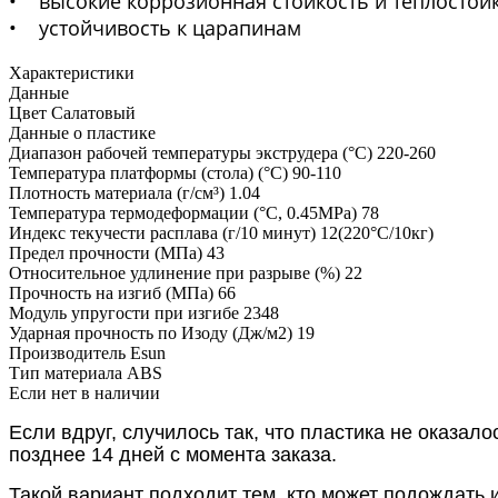
• высокие коррозионная стойкость и теплостой
• устойчивость к царапинам
Характеристики
Данные
Цвет
Салатовый
Данные о пластике
Диапазон рабочей температуры экструдера (°C)
220-260
Температура платформы (стола) (°C)
90-110
Плотность материала (г/см³)
1.04
Температура термодеформации (°C, 0.45MPa)
78
Индекс текучести расплава (г/10 минут)
12(220°C/10кг)
Предел прочности (МПа)
43
Относительное удлинение при разрыве (%)
22
Прочность на изгиб (МПа)
66
Модуль упругости при изгибе
2348
Ударная прочность по Изоду (Дж/м2)
19
Производитель
Esun
Тип материала
ABS
Если нет в наличии
Если вдруг, случилось так, что пластика не оказал
позднее 14 дней с момента заказа.
Такой вариант подходит тем, кто может подождать 