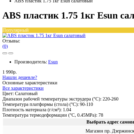
ABS пластик 1.75 1кг Esun салатовый
ABS пластик 1.75 1кг Esun са
Популярный
Отзывы:
(0)
Производитель:
Esun
1 990р.
Нашли дешевле?
Основные характеристики
Все характеристики
Цвет:
Салатовый
Диапазон рабочей температуры экструдера (°C):
220-260
Температура платформы (стола) (°C):
90-110
Плотность материала (г/см³):
1.04
Температура термодеформации (°C, 0.45MPa):
78
Выбрать адрес самов
Магазин пр. Дзержинск