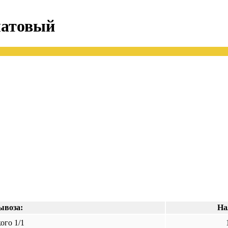
латовый
ывоза:
На
ого 1/1