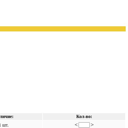
личие:
Кол-во:
<
>
1 шт.