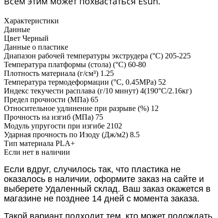
Всем этим может похвастаться Esun.
Характеристики
Данные
Цвет
Черный
Данные о пластике
Диапазон рабочей температуры экструдера (°C)
205-225
Температура платформы (стола) (°C)
60-80
Плотность материала (г/см³)
1.25
Температура термодеформации (°C, 0.45MPa)
52
Индекс текучести расплава (г/10 минут)
4(190°C/2.16кг)
Предел прочности (МПа)
65
Относительное удлинение при разрыве (%)
12
Прочность на изгиб (МПа)
75
Модуль упругости при изгибе
2102
Ударная прочность по Изоду (Дж/м2)
8.5
Тип материала
PLA+
Если нет в наличии
Если вдруг, случилось так, что пластика не
оказалось в наличии, оформите заказ на сайте и
выберете Удаленный склад. Ваш заказ окажется в
магазине не позднее 14 дней с момента заказа.
Такой вариант подходит тем, кто может подождать