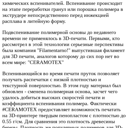
химических вспенивателей. Вспенивание происходит
на этапе переработки гранул или порошка полимера в
экструдере непосредственнно перед инжекцией
расплава в литейную форму.
Подвспенивание полимерной основы до недавнего
времени не применялось в 3D-печати. Первыми, кто
рассмотрел в этой технологии серьезные перспективы
была компания "Filamentarno!" выпустившая филамент
для 3D печати, аналогов которому до сих пор нет во
всем мире: "CERAMOTEX"
Вспенивающийся во время печати пруток позволяет
получать распечатки с низкой плотностью и
текстурной поверхностью. В этом году материал был
обновлен - сменена полимерная основа, засчет чего
удалось добиться высоких скоростей печати и
коэффициента вспенивания полимера. Фактически
#CERAMOTEX предоставляет возможность печатать
на 3D-принтере твердым пенопластом с плотностью до
0.55 г/см. Для сравнения это плотность древесины
березы. Плотность же популярных полимеров для 3D-