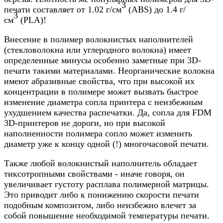
3
печати составляет от 1.02 г/см
(ABS) до 1.4 г/
3
см
(PLA)!
Внесение в полимер волокнистых наполнителей
(стекловолокна или углеродного волокна) имеет
определенные минусы особенно заметные при 3D-
печати такими материалами. Неорганические волокна
имеют абразивные свойства, что при высокой их
концентрации в полимере может вызвать быстрое
изменение диаметра сопла принтера с неизбежным
ухудшением качества распечатки. Да, сопла для FDM
3D-принтеров не дороги, но при высокой
наполненности полимера сопло может изменить
диаметр уже к концу одной (!) многочасовой печати.
Также любой волокнистый наполнитель обладает
тиксотропными свойствами - иначе говоря, он
увеличивает густоту расплава полимерной матрицы.
Это приводит либо к понижению скорости печати
подобным композитом, либо неизбежно влечет за
собой повышение необходимой температуры печати.