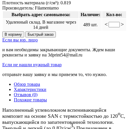
Плотность материала (г/см³):
0.819
Производитель:
Filamentarno
Выбрать адрес самовывоза:
Наличие:
Кол-во:
Удаленный склад. В магазине через
<
>
489 шт.
14 дней
В корзину
Быстрый заказ
Если вы юр. лицо
и вам необходимы закрывающие документы. Ждем ваши
реквизиты и заявку на 3dprint54@mail.ru
Если не нашли нужный товар
отправьте вашу заявку и мы привезем то, что нужно.
Обзор товара
Характеристики
Отзывов (0)
Похожие товары
Наполненный углеволокном вспенивающийся
o
композит на основе SAN с термостойкостью до 120
С,
выпускающийся по запатентованной технологии.
3
Твердый и легкий (до 0.82г/см
) Предназначен в